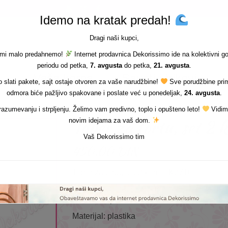
Idemo na kratak predah!
Dragi naši kupci,
i mi malo predahnemo!
Internet prodavnica Dekorissimo ide na kolektivni g
periodu od petka,
7. avgusta
do petka,
21. avgusta
.
Vaša korpa
Saveti i trikovi
slati pakete, sajt ostaje otvoren za vaše narudžbine!
Sve porudžbine pri
odmora biće pažljivo spakovane i poslate već u ponedeljak,
24. avgusta
.
azumevanju i strpljenju. Želimo vam predivno, toplo i opušteno leto!
Vidim
Toper za tortu, set 2
novim idejama za vaš dom.
Vaš Dekorissimo tim
450,00
DIN
Toper za tortu, set 2 kom – K2710
Veličina topera: 9×3,5cm
Veličina topera: 9x3cm
Materijal: plastika