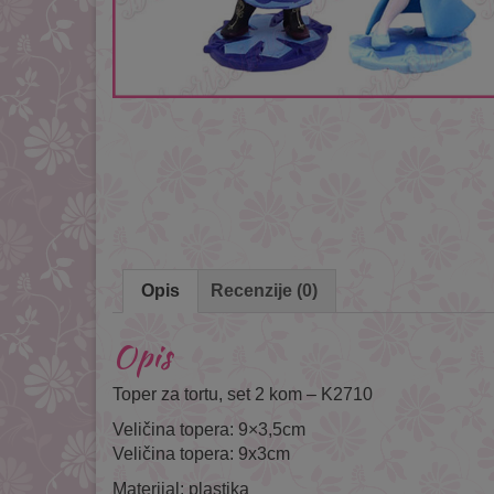
Opis
Recenzije (0)
Opis
Toper za tortu, set 2 kom – K2710
Veličina topera: 9×3,5cm
Veličina topera: 9x3cm
Materijal: plastika