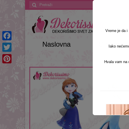
Search
for:
Vreme je da 
Naslovna
O nama
Facebook
Iako nećemo 
Twitter
Hvala vam na r
Pinterest