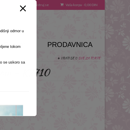
Uloguj se / Registruj se
Vaša korpa
-
0,00
DIN
odišnji odmor u
Recepti
PRODAVNICA
mljene tokom
VRATI SE U
SVE ZA TORTE
o se uskoro sa
 kom – K2710