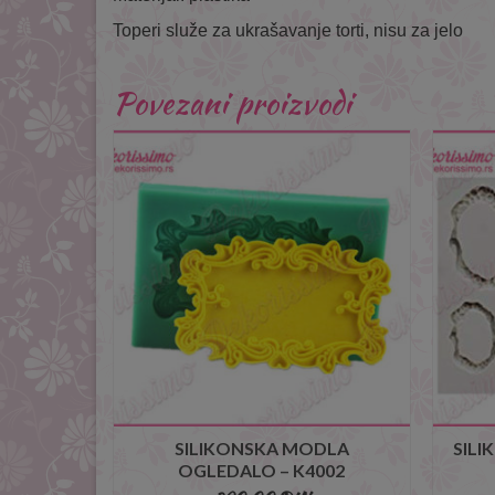
Toperi služe za ukrašavanje torti, nisu za jelo
Povezani proizvodi
SILIKONSKA MODLA
SILI
OGLEDALO – K4002