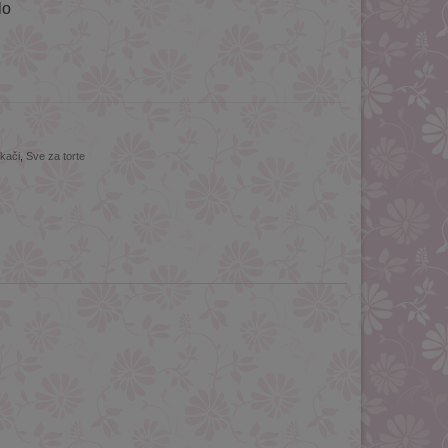
lo
ekači
,
Sve za torte