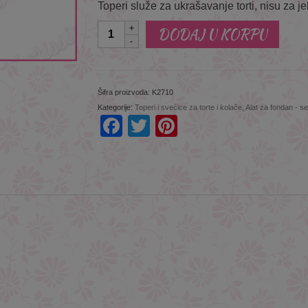
Toperi služe za ukrašavanje torti, nisu za je
Količina
DODAJ U KORPU
Šifra proizvoda:
K2710
This will close in
4
seconds
Kategorije:
Toperi i svećice za torte i kolače
,
Alat za fondan - s
Facebook
Twitter
Pinterest