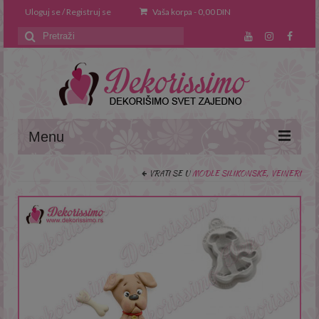
Uloguj se / Registruj se
Vaša korpa
-
0,00
DIN
Search
for:
Menu
VRATI SE U
MODLE SILIKONSKE, VEINERI
Naslovna
O nama
Saveti i trikovi
Recepti
Prodavnica