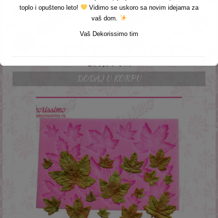
toplo i opušteno leto!
Vidimo se uskoro sa novim idejama za
vaš dom.
Vaš Dekorissimo tim
SILIKONSKA MODLA CVETIĆI – K4189
200,00
DIN
DODAJ U KORPU
This will close in
4
seconds