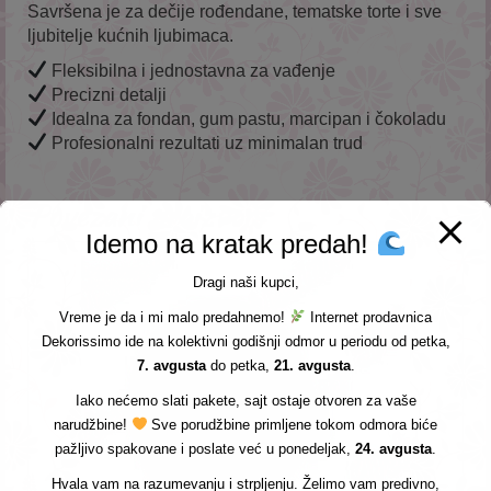
Savršena je za dečije rođendane, tematske torte i sve
ljubitelje kućnih ljubimaca.
Fleksibilna i jednostavna za vađenje
Precizni detalji
Idealna za fondan, gum pastu, marcipan i čokoladu
Profesionalni rezultati uz minimalan trud
Povezani proizvodi
Idemo na kratak predah!
Dragi naši kupci,
Vreme je da i mi malo predahnemo!
Internet prodavnica
Dekorissimo ide na kolektivni godišnji odmor u periodu od petka,
7. avgusta
do petka,
21. avgusta
.
Iako nećemo slati pakete, sajt ostaje otvoren za vaše
narudžbine!
Sve porudžbine primljene tokom odmora biće
pažljivo spakovane i poslate već u ponedeljak,
24. avgusta
.
Hvala vam na razumevanju i strpljenju. Želimo vam predivno,