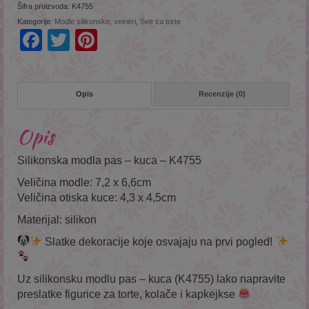
Šifra proizvoda:
K4755
Kategorije:
Modle silikonske, veineri
,
Sve za torte
Facebook
Twitter
Pinterest
Opis
Recenzije (0)
Opis
Silikonska modla pas – kuca – K4755
Veličina modle: 7,2 x 6,6cm
Veličina otiska kuce: 4,3 x 4,5cm
Materijal: silikon
Slatke dekoracije koje osvajaju na prvi pogled!
Uz silikonsku modlu pas – kuca (K4755) lako napravite
preslatke figurice za torte, kolače i kapkejkse