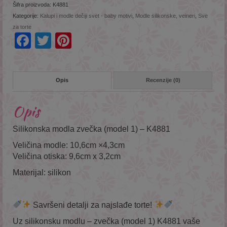
Šifra proizvoda:
K4881
Kategorije:
Kalupi i modle dečiji svet - baby motivi
,
Modle silikonske, veineri
,
Sve
za torte
Facebook
Twitter
Pinterest
Opis
Recenzije (0)
Opis
Silikonska modla zvečka (model 1) – K4881
Veličina modle: 10,6cm ×4,3cm
Veličina otiska:
9,6cm x 3,2cm
Materijal: silikon
Savršeni detalji za najslađe torte!
Uz silikonsku modlu – zvečka (model 1) K4881 vaše