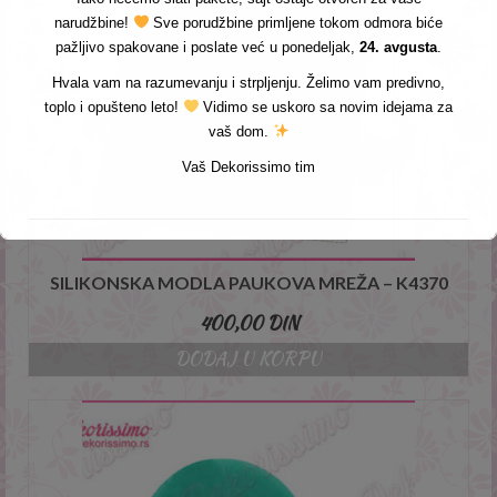
narudžbine!
Sve porudžbine primljene tokom odmora biće
pažljivo spakovane i poslate već u ponedeljak,
24. avgusta
.
Hvala vam na razumevanju i strpljenju. Želimo vam predivno,
toplo i opušteno leto!
Vidimo se uskoro sa novim idejama za
vaš dom.
Vaš Dekorissimo tim
SILIKONSKA MODLA PAUKOVA MREŽA – K4370
400,00
DIN
DODAJ U KORPU
This will close in
3
seconds