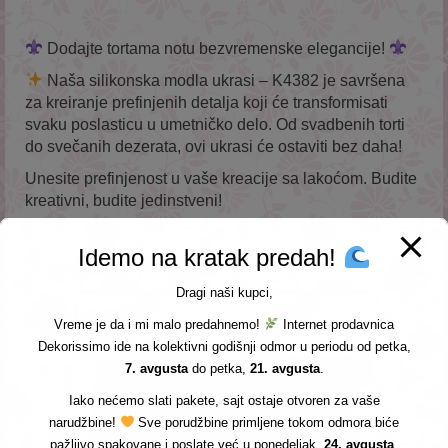
Dodajte tortama notu bezvremenske elegancije!
Naša silikonska modla ukrasi – K4382 je savršena
za kreiranje prefinjenih detalja koji će transformisati
svaku poslasticu u umetničko delo. Od svadbenih torti
do svečanih dezerata, ovi ukrasi će ostaviti bez daha!
Unesite prefinjenost u vaše kreacije sa lakoćom. Budite
kreativni, budite jedinstveni!
Idemo na kratak predah!
Povezani proizvodi
Dragi naši kupci,
Vreme je da i mi malo predahnemo!
Internet prodavnica
Dekorissimo ide na kolektivni godišnji odmor u periodu od petka,
7. avgusta
do petka,
21. avgusta
.
Iako nećemo slati pakete, sajt ostaje otvoren za vaše
narudžbine!
Sve porudžbine primljene tokom odmora biće
pažljivo spakovane i poslate već u ponedeljak,
24. avgusta
.