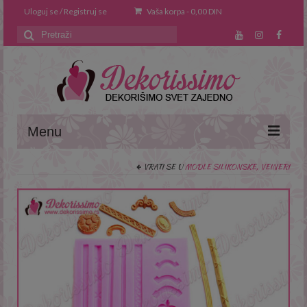
Uloguj se / Registruj se
Vaša korpa
-
0,00
DIN
Search
for:
Menu
VRATI SE U
MODLE SILIKONSKE, VEINERI
Naslovna
O nama
Saveti i trikovi
Recepti
Prodavnica