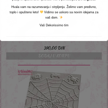
Hvala vam na razumevanju i strpljenju. Želimo vam predivno,
toplo i opušteno leto!
Vidimo se uskoro sa novim idejama za
vaš dom.
Vaš Dekorissimo tim
SILIKONSKA MODLA OGLEDALO – K4002
390,00
DIN
DODAJ U KORPU
This will close in
3
seconds