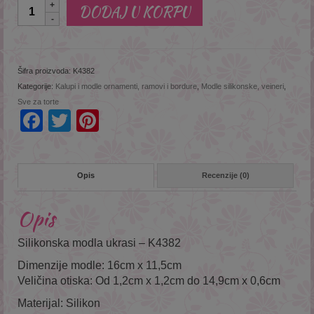
Količina
DODAJ U KORPU
Šifra proizvoda:
K4382
Kategorije:
Kalupi i modle ornamenti, ramovi i bordure
,
Modle silikonske, veineri
,
Sve za torte
Facebook
Twitter
Pinterest
Opis
Recenzije (0)
Opis
Silikonska modla ukrasi – K4382
Dimenzije modle: 16cm x 11,5cm
Veličina otiska: Od 1,2cm x 1,2cm do 14,9cm x 0,6cm
Materijal: Silikon