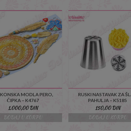
LIKONSKA MODLA PERO,
RUSKI NASTAVAK ZA Š
ČIPKA – K4767
PAHULJA – K5185
1.000,00
DIN
150,00
DIN
DODAJ U KORPU
DODAJ U KORPU