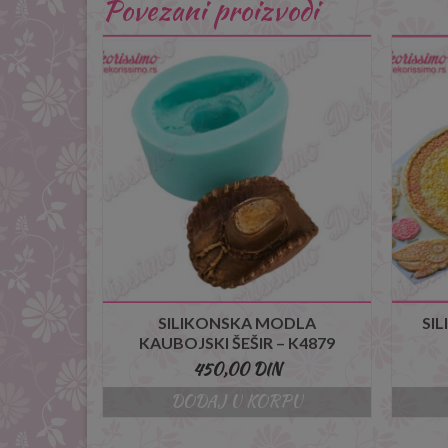
Povezani proizvodi
SILIKONSKA MODLA
SI
KAUBOJSKI ŠEŠIR – K4879
450,00
DIN
DODAJ U KORPU