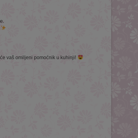
e.
!
će vaš omiljeni pomoćnik u kuhinji!