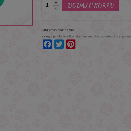
Količina
DODAJ U KORPU
Šifra proizvoda:
K4790
Kategorije:
Modle silikonske, veineri
,
Sve za torte
,
Sniženje cen
Facebook
Twitter
Pinterest
This will close in
3
seconds