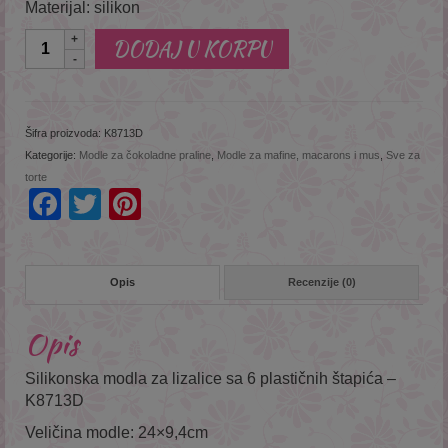
Materijal: silikon
Količina
DODAJ U KORPU
Šifra proizvoda:
K8713D
Kategorije:
Modle za čokoladne praline
,
Modle za mafine, macarons i mus
,
Sve za
torte
Facebook
Twitter
Pinterest
Opis
Recenzije (0)
Opis
Silikonska modla za lizalice sa 6 plastičnih štapića –
K8713D
Veličina modle: 24×9,4cm