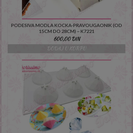
PODESIVA MODLA KOCKA-PRAVOUGAONIK (OD
15CM DO 28CM) – K7221
This will close in
3
seconds
600,00
DIN
DODAJ U KORPU