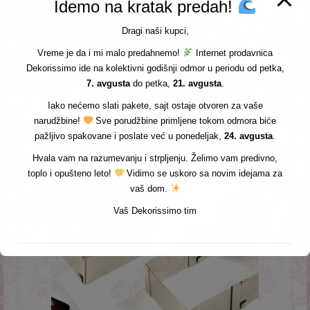
Dimenzije proizvoda:
Idemo na kratak predah!
Veličina modle: 24 × 9,4 cm
Dragi naši kupci,
Veličina otisaka: 4,1 cm
Dubina otiska: oko 0,7 cm
Vreme je da i mi malo predahnemo!
Internet prodavnica
Šifra proizvoda: K8713D
Dekorissimo ide na kolektivni godišnji odmor u periodu od petka,
7. avgusta
do petka,
21. avgusta
.
Jer iskreno… sve je slađe kada ide na štapić
Iako nećemo slati pakete, sajt ostaje otvoren za vaše
narudžbine!
Sve porudžbine primljene tokom odmora biće
Povezani proizvodi
pažljivo spakovane i poslate već u ponedeljak,
24. avgusta
.
Hvala vam na razumevanju i strpljenju. Želimo vam predivno,
toplo i opušteno leto!
Vidimo se uskoro sa novim idejama za
vaš dom.
Vaš Dekorissimo tim