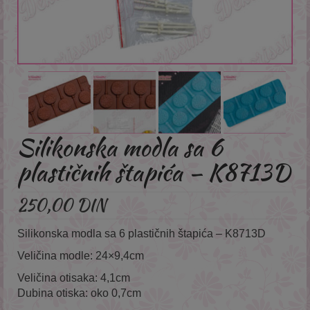
Silikonska modla sa 6
plastičnih štapića – K8713D
250,00
DIN
Silikonska modla sa 6 plastičnih štapića – K8713D
Veličina modle: 24×9,4cm
Veličina otisaka: 4,1cm
Dubina otiska: oko 0,7cm