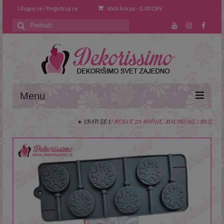
Uloguj se / Registruj se
Vaša korpa
-
0,00
DIN
Search
for:
Menu
VRATI SE U
MODLE ZA MAFINE, MACARONS I MUS
Naslovna
O nama
Saveti i trikovi
Recepti
Prodavnica