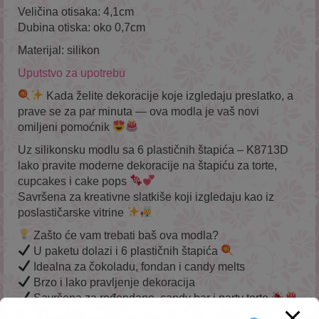
Veličina otisaka: 4,1cm
Dubina otiska: oko 0,7cm
Materijal: silikon
Uputstvo za upotrebu
Kada želite dekoracije koje izgledaju preslatko, a
prave se za par minuta — ova modla je vaš novi
omiljeni pomoćnik
Uz silikonsku modlu sa 6 plastičnih štapića – K8713D
lako pravite moderne dekoracije na štapiću za torte,
cupcakes i cake pops
Savršena za kreativne slatkiše koji izgledaju kao iz
poslastičarske vitrine
Zašto će vam trebati baš ova modla?
U paketu dolazi i 6 plastičnih štapića
Idealna za čokoladu, fondan i candy melts
Brzo i lako pravljenje dekoracija
Savršena za rođendane, candy bar i party torte