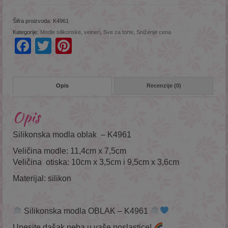
Šifra proizvoda:
K4961
Kategorije:
Modle silikonske, veineri
,
Sve za torte
,
Sniženje cena
Facebook
Twitter
Pinterest
Opis
Recenzije (0)
Opis
Silikonska modla oblak – K4961
Veličina modle: 11,4cm x 7,5cm
Veličina otiska: 10cm x 3,5cm i 9,5cm x 3,6cm
Materijal: silikon
Silikonska modla OBLAK – K4961
Unesite dašak neba u vaše poslastice!