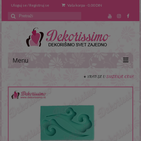
Uloguj se / Registruj se
Vaša korpa
-
0,00
DIN
Search
for:
Menu
VRATI SE U
SNIŽENJE CENA
Naslovna
O nama
Saveti i trikovi
Recepti
Prodavnica