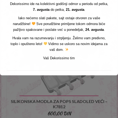
Dekorissimo ide na kolektivni godišnji odmor u periodu od petka,
Povezani proizvodi
7. avgusta
do petka,
21. avgusta
.
Iako nećemo slati pakete, sajt ostaje otvoren za vaše
narudžbine!
Sve porudžbine primljene tokom odmora biće
pažljivo spakovane i poslate već u ponedeljak,
24. avgusta
.
Hvala vam na razumevanju i strpljenju. Želimo vam predivno,
toplo i opušteno leto!
Vidimo se uskoro sa novim idejama za
vaš dom.
Vaš Dekorissimo tim
SILIKONSKA MODLA ZA POPS SLADOLED VEĆI –
K7812
600,00
DIN