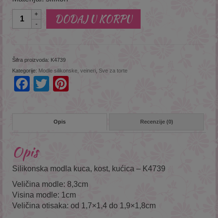
Količina
DODAJ U KORPU
Šifra proizvoda:
K4739
Kategorije:
Modle silikonske, veineri
,
Sve za torte
Facebook
Twitter
Pinterest
Opis
Recenzije (0)
Opis
Silikonska modla kuca, kost, kućica – K4739
Veličina modle: 8,3cm
Visina modle: 1cm
Veličina otisaka: od 1,7×1,4 do 1,9×1,8cm