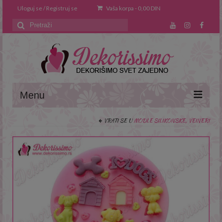
Uloguj se / Registruj se
Vaša korpa
-
0,00
DIN
Search
for:
Menu
VRATI SE U
MODLE SILIKONSKE, VEINERI
Naslovna
O nama
Saveti i trikovi
Recepti
Prodavnica