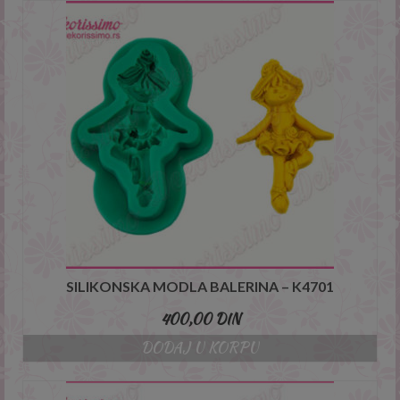
This will close in
3
seconds
SILIKONSKA MODLA BALERINA – K4701
400,00
DIN
DODAJ U KORPU