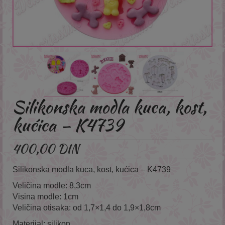
Silikonska modla kuca, kost,
kućica – K4739
400,00
DIN
Silikonska modla kuca, kost, kućica – K4739
Veličina modle: 8,3cm
Visina modle: 1cm
Veličina otisaka: od 1,7×1,4 do 1,9×1,8cm
Materijal: silikon