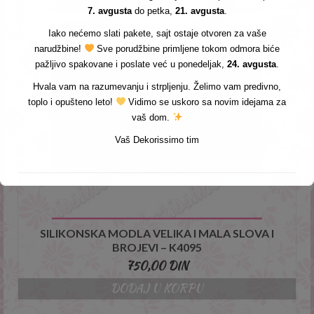
7. avgusta
do petka,
21. avgusta
.
Iako nećemo slati pakete, sajt ostaje otvoren za vaše
narudžbine!
Sve porudžbine primljene tokom odmora biće
pažljivo spakovane i poslate već u ponedeljak,
24. avgusta
.
Hvala vam na razumevanju i strpljenju. Želimo vam predivno,
toplo i opušteno leto!
Vidimo se uskoro sa novim idejama za
vaš dom.
Vaš Dekorissimo tim
SILIKONSKA MODLA VELIKA I MALA SLOVA I
BROJEVI – K4095
750,00
DIN
DODAJ U KORPU