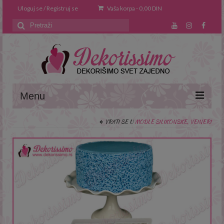
Uloguj se / Registruj se
Vaša korpa
-
0,00
DIN
Search
for:
Menu
VRATI SE U
MODLE SILIKONSKE, VEINERI
Naslovna
O nama
Saveti i trikovi
Recepti
Prodavnica