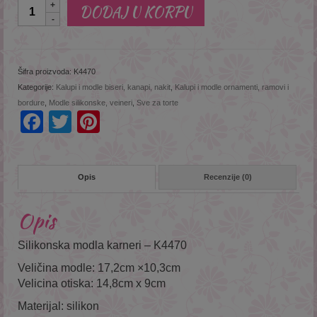
Količina
DODAJ U KORPU
Šifra proizvoda:
K4470
Kategorije:
Kalupi i modle biseri, kanapi, nakit
,
Kalupi i modle ornamenti, ramovi i
bordure
,
Modle silikonske, veineri
,
Sve za torte
Facebook
Twitter
Pinterest
Opis
Recenzije (0)
Opis
Silikonska modla karneri – K4470
Veličina modle: 17,2cm ×10,3cm
Velicina otiska: 14,8cm x 9cm
Materijal: silikon