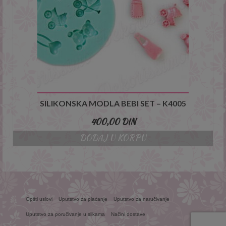
SILIKONSKA MODLA BEBI SET – K4005
400,00
DIN
DODAJ U KORPU
Opšti uslovi
Uputstvo za plaćanje
Uputstvo za naručivanje
Uputstvo za poručivanje u slikama
Načini dostave