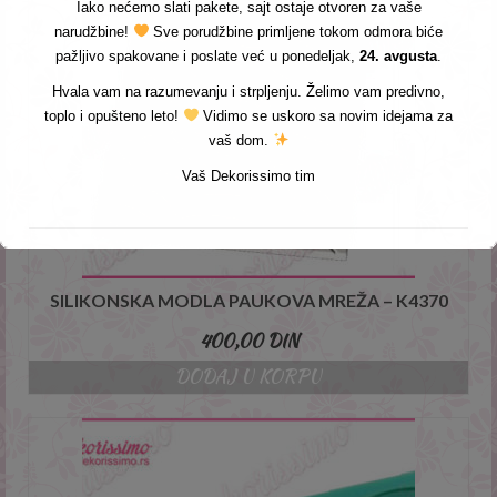
Iako nećemo slati pakete, sajt ostaje otvoren za vaše
narudžbine!
Sve porudžbine primljene tokom odmora biće
pažljivo spakovane i poslate već u ponedeljak,
24. avgusta
.
Hvala vam na razumevanju i strpljenju. Želimo vam predivno,
toplo i opušteno leto!
Vidimo se uskoro sa novim idejama za
vaš dom.
Vaš Dekorissimo tim
SILIKONSKA MODLA PAUKOVA MREŽA – K4370
400,00
DIN
DODAJ U KORPU
This will close in
3
seconds