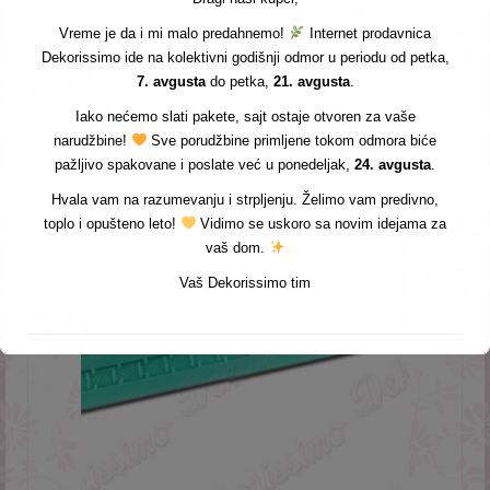
Veličina otisaka: od 1,3 cm do 2,2 × 1,5 cm
Vreme je da i mi malo predahnemo!
Internet prodavnica
Unesite dozu elegancije u svaku svoju slatku
Dekorissimo ide na kolektivni godišnji odmor u periodu od petka,
kreaciju!
7. avgusta
do petka,
21. avgusta
.
Iako nećemo slati pakete, sajt ostaje otvoren za vaše
Povezani proizvodi
narudžbine!
Sve porudžbine primljene tokom odmora biće
pažljivo spakovane i poslate već u ponedeljak,
24. avgusta
.
Hvala vam na razumevanju i strpljenju. Želimo vam predivno,
toplo i opušteno leto!
Vidimo se uskoro sa novim idejama za
vaš dom.
Vaš Dekorissimo tim