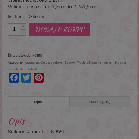
Veličina otisaka: od 1,3cm do 2,2×1,5cm
Materijal: Silikon
Količina
DODAJ U KORPU
Šifra proizvoda:
K9550
Kategorije:
Kalupi i modle za cvetove i listove
,
Modle silikonske, veineri
,
Novo u
ponudi
,
Sve za torte
Facebook
Twitter
Pinterest
Opis
Recenzije (0)
Opis
Silikonska modla – K9550