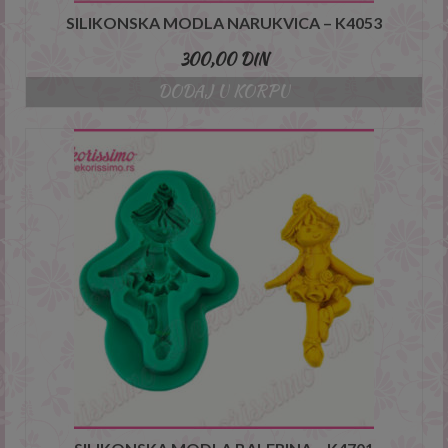
SILIKONSKA MODLA NARUKVICA – K4053
300,00
DIN
This will close in
4
seconds
DODAJ U KORPU