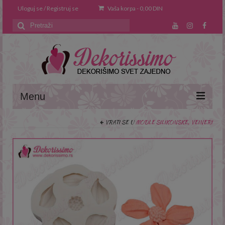
Uloguj se / Registruj se
Vaša korpa
-
0,00
DIN
Search
for:
Menu
VRATI SE U
MODLE SILIKONSKE, VEINERI
Naslovna
O nama
Saveti i trikovi
Recepti
Prodavnica