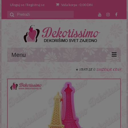
Uloguj se / Registruj se
Vaša korpa
-
0,00
DIN
Search
for:
Menu
VRATI SE U
SNIŽENJE CENA
Naslovna
O nama
Saveti i trikovi
Recepti
Prodavnica