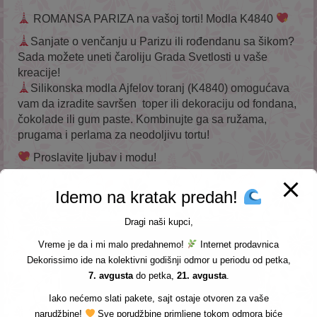
ROMANSA PARIZA na vašoj torti! Modla K4840
Sanjate o venčanju u Parizu ili rođendanu sa šikom?
Sada možete uneti čaroliju Grada Svetlosti u vaše
kreacije!
Silikonska modla Ajfelov toranj (K4840) omogućava
vam da izradite savršen toper ili dekoraciju od fondana,
čokolade ili gum paste. Kombinujte ga sa ružama,
prugama i perlama za neodoljivu tortu!
Proslavite ljubav i modu!
Idemo na kratak predah!
Povezani proizvodi
Dragi naši kupci,
Vreme je da i mi malo predahnemo!
Internet prodavnica
Dekorissimo ide na kolektivni godišnji odmor u periodu od petka,
7. avgusta
do petka,
21. avgusta
.
Iako nećemo slati pakete, sajt ostaje otvoren za vaše
narudžbine!
Sve porudžbine primljene tokom odmora biće