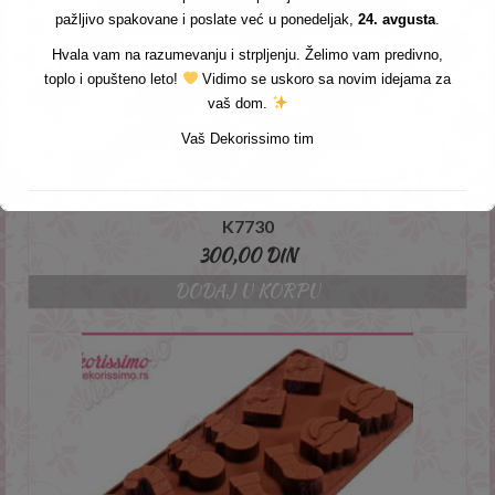
pažljivo spakovane i poslate već u ponedeljak,
24. avgusta
.
Hvala vam na razumevanju i strpljenju. Želimo vam predivno,
toplo i opušteno leto!
Vidimo se uskoro sa novim idejama za
vaš dom.
Vaš Dekorissimo tim
SILIKONSKA MODLA ZA MUS DIJAMANT SRCA –
K7730
300,00
DIN
DODAJ U KORPU
This will close in
3
seconds