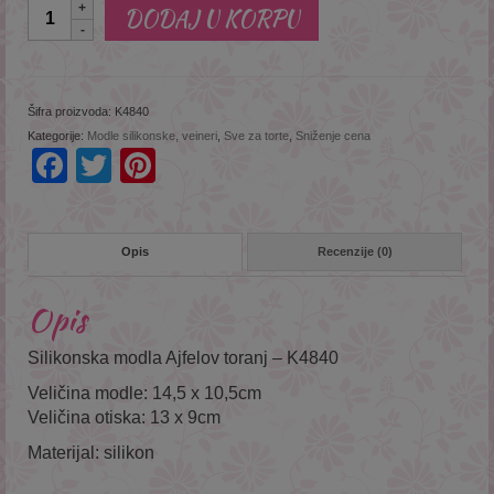
Količina
DODAJ U KORPU
Šifra proizvoda:
K4840
Kategorije:
Modle silikonske, veineri
,
Sve za torte
,
Sniženje cena
Facebook
Twitter
Pinterest
Opis
Recenzije (0)
Opis
Silikonska modla Ajfelov toranj – K4840
Veličina modle: 14,5 x 10,5cm
Veličina otiska: 13 x 9cm
Materijal: silikon