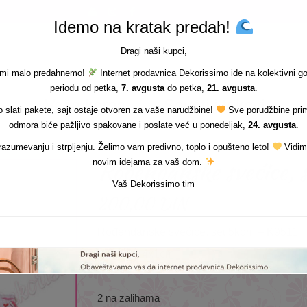
Idemo na kratak predah!
Dragi naši kupci,
i mi malo predahnemo!
Internet prodavnica Dekorissimo ide na kolektivni g
periodu od petka,
7. avgusta
do petka,
21. avgusta
.
Vaša korpa
Saveti i trikovi
slati pakete, sajt ostaje otvoren za vaše narudžbine!
Sve porudžbine pri
odmora biće pažljivo spakovane i poslate već u ponedeljak,
24. avgusta
.
azumevanju i strpljenju. Želimo vam predivno, toplo i opušteno leto!
Vidim
Rođendanske svećice,
novim idejama za vaš dom.
Vaš Dekorissimo tim
200,00
DIN
Rođendanske svećice, set 5kom – K9511
Veličina: 4x1cm
2 na zalihama