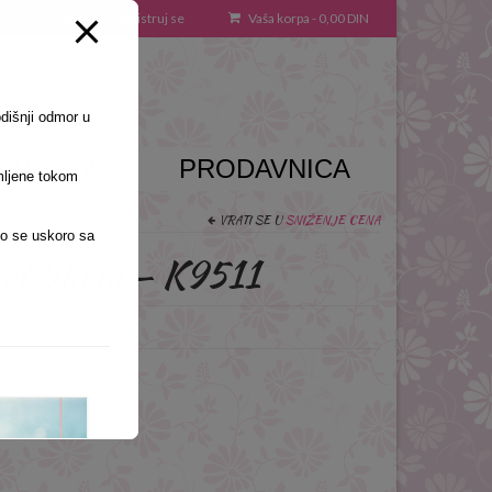
Uloguj se / Registruj se
Vaša korpa
-
0,00
DIN
odišnji odmor u
Recepti
PRODAVNICA
mljene tokom
VRATI SE U
SNIŽENJE CENA
o se uskoro sa
 set 5kom – K9511