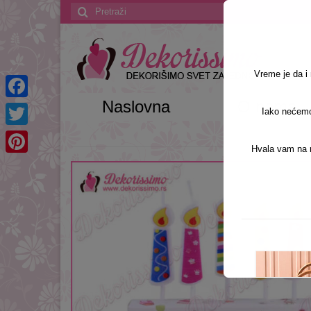
Search
for:
Vreme je da 
Naslovna
O nama
Facebook
Iako nećemo 
Twitter
Hvala vam na r
Pinterest