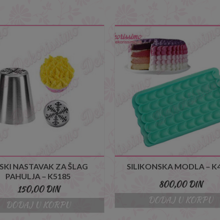
SKI NASTAVAK ZA ŠLAG
SILIKONSKA MODLA – K
PAHULJA – K5185
800,00
DIN
150,00
DIN
DODAJ U KORPU
DODAJ U KORPU