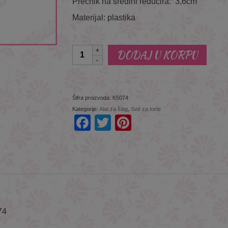
Prečnik na sredini reducira: 3,6cm
Materijal: plastika
Količina
DODAJ U KORPU
This will close in
4
seconds
Šifra proizvoda:
K5074
Kategorije:
Alat za šlag
,
Sve za torte
Facebook
Twitter
Pinterest
74