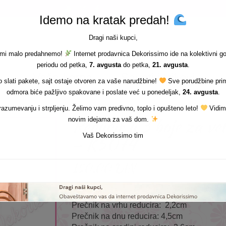
Idemo na kratak predah!
Dragi naši kupci,
i mi malo predahnemo!
Internet prodavnica Dekorissimo ide na kolektivni g
periodu od petka,
7. avgusta
do petka,
21. avgusta
.
Vaša korpa
Saveti i trikovi
slati pakete, sajt ostaje otvoren za vaše narudžbine!
Sve porudžbine pri
odmora biće pažljivo spakovane i poslate već u ponedeljak,
24. avgusta
.
azumevanju i strpljenju. Želimo vam predivno, toplo i opušteno leto!
Vidim
Reducir u 3 boje za ve
novim idejama za vaš dom.
– K5074
Vaš Dekorissimo tim
150,00
DIN
Reducir u 3 boje za velike ruske nastavke
Prečnik na vrhu reducira: 2,2cm
Prečnik na dnu reducira: 4,5cm