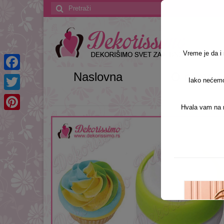
Search
for:
Vreme je da 
Naslovna
O nama
Facebook
Iako nećemo 
Twitter
Hvala vam na r
Pinterest