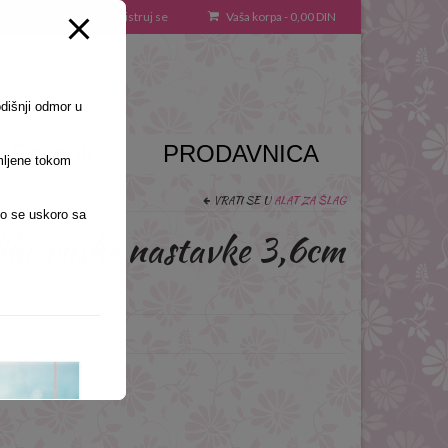
Uloguj se / Registruj se
Vaša korpa
-
0,00
DIN
odišnji odmor u
Recepti
PRODAVNICA
mljene tokom
VRATI SE U
ALAT ZA ŠLAG
o se uskoro sa
like ruske nastavke 3,6cm
 – K5074