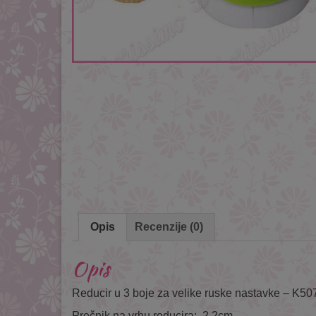
Opis
Recenzije (0)
Opis
Reducir u 3 boje za velike ruske nastavke – K50
Prečnik na vrhu reducira: 2,2cm