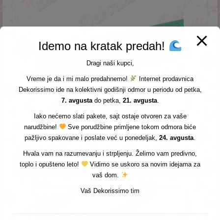
Idemo na kratak predah!
Dragi naši kupci,
Vreme je da i mi malo predahnemo!
Internet prodavnica
Dekorissimo ide na kolektivni godišnji odmor u periodu od petka,
7. avgusta
do petka,
21. avgusta
.
Iako nećemo slati pakete, sajt ostaje otvoren za vaše
narudžbine!
Sve porudžbine primljene tokom odmora biće
SILIKONSKA MODLA NARUKVICA – K4053
pažljivo spakovane i poslate već u ponedeljak,
24. avgusta
.
300,00
DIN
Hvala vam na razumevanju i strpljenju. Želimo vam predivno,
toplo i opušteno leto!
Vidimo se uskoro sa novim idejama za
DODAJ U KORPU
vaš dom.
Vaš Dekorissimo tim