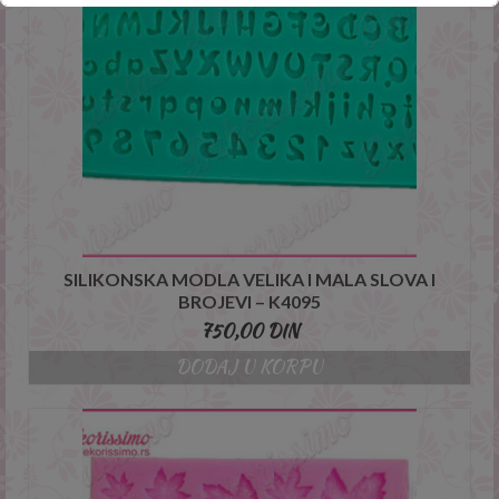
This will close in
4
seconds
SILIKONSKA MODLA VELIKA I MALA SLOVA I
BROJEVI – K4095
750,00
DIN
DODAJ U KORPU