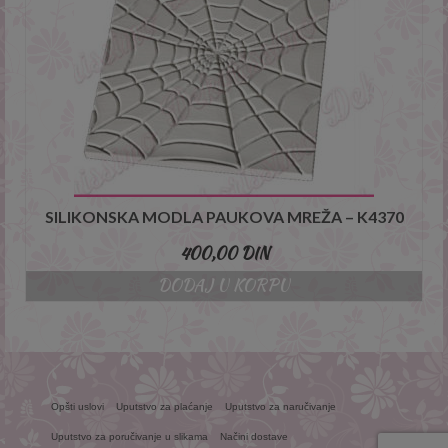
SILIKONSKA MODLA PAUKOVA MREŽA – K4370
400,00
DIN
DODAJ U KORPU
Opšti uslovi
Uputstvo za plaćanje
Uputstvo za naručivanje
Uputstvo za poručivanje u slikama
Načini dostave