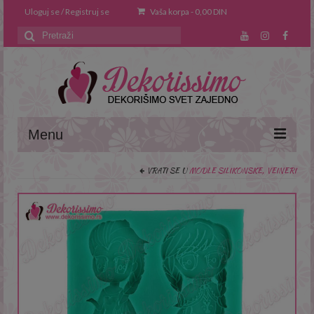
Uloguj se / Registruj se
Vaša korpa
-
0,00
DIN
Search
for:
Menu
VRATI SE U
MODLE SILIKONSKE, VEINERI
Naslovna
O nama
Saveti i trikovi
Recepti
Prodavnica