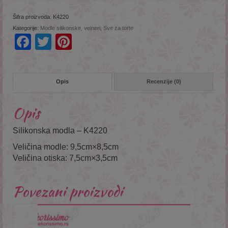
Šifra proizvoda:
K4220
Kategorije:
Modle silikonske, veineri
,
Sve za torte
Facebook
Twitter
Pinterest
Opis
Recenzije (0)
Opis
Silikonska modla – K4220
Veličina modle: 9,5cm×8,5cm
Veličina otiska: 7,5cm×3,5cm
Povezani proizvodi