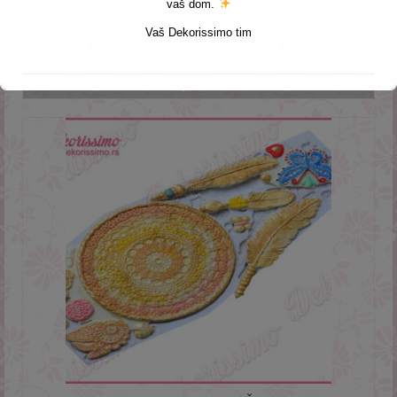
vaš dom.
SILIKONSKA MODLA ZA POPS SLADOLED VEĆI –
K7812
Vaš Dekorissimo tim
600,00
DIN
DODAJ U KORPU
This will close in
3
seconds