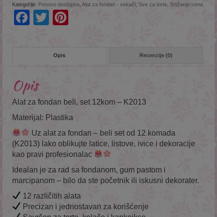
Kategorije:
Ponovo dostupno
,
Alat za fondan - sekači
,
Sve za torte
,
Sniženje cena
Facebook
Twitter
Pinterest
Opis
Recenzije (0)
Opis
Alat za fondan beli, set 12kom – K2013
Materijal: Plastika
Uz alat za fondan – beli set od 12 komada
(K2013) lako oblikujte latice, listove, ivice i dekoracije
kao pravi profesionalac
Idealan je za rad sa fondanom, gum pastom i
marcipanom – bilo da ste početnik ili iskusni dekorater.
12 različitih alata
Precizan i jednostavan za korišćenje