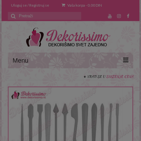
Uloguj se / Registruj se
Vaša korpa
-
0,00
DIN
Search
for:
Menu
VRATI SE U
SNIŽENJE CENA
Naslovna
O nama
Saveti i trikovi
Recepti
Prodavnica